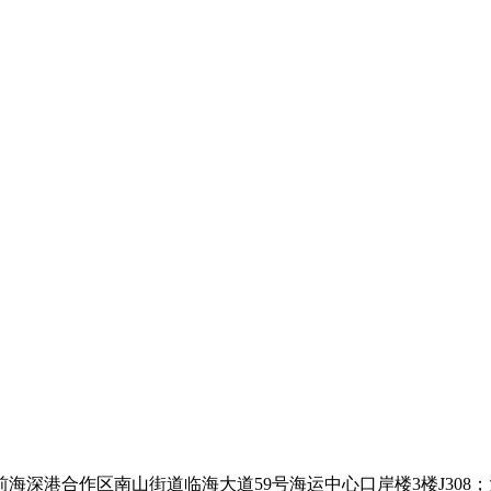
海深港合作区南山街道临海大道59号海运中心口岸楼3楼J308