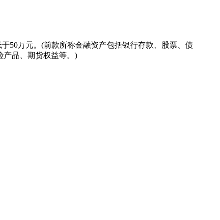
, 并造成投资者损失部分或全部投资金额。您应确保有关投资产
分析师的意见, 并要求其确认有关投资产品适合并符合您的投资
并不预示其未来的表现, 投资者不应依赖本网站所提供的数据做
低于50万元。(前款所称金融资产包括银行存款、股票、债
产品、期货权益等。)
。
息，仅代表通和投资于发布当日的分析、推测与判断。在任何情
何担保。
并将遵守适用的有关法规请点击"确认"键以继续浏览本公司网
产权均为本公司所有。
自行承担接受证券投资顾问服务的风险和损失。