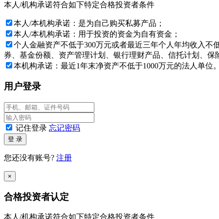
本人/机构承诺符合如下特定合格投资者条件
基金产品净值可能会有较大的波动, 并可能在短时间内大幅下跌
品适合您的需要。如有怀疑, 请咨询按中国内地法规注册的专业
本人/本机构承诺：是为自己购买私募产品；
目标。
本人/本机构承诺：用于投资的资金为自有资金；
投资产品的价格及其收益存在涨跌变动, 而过往的产品业绩数据
个人金融资产不低于300万元或者最近三年个人年均收入不
出投资决策, 否则由投资者自行承担所有风险。
券、基金份额、资产管理计划、银行理财产品、信托计划、保险
本机构承诺：最近1年末净资产不低于1000万元的法人单位
本网站所载的各种信息和数据等是我们认为合法或已公开的信
况下，文中信息不构成任何投资建议，通和投资对此不提供任
用户登录
如果确认您或您所代表的机构是一名“私募基金合格投资者”，
站。如您不同意任何有关条款，请按“放弃”键。
记住登录
忘记密码
与本网站所载资料有关的所有版权、专利权、知识产权及其他
登 录
特别提示：投资者应签署本风险揭示书，表明已经理解并愿意
您还没有账号?
注册
深圳通和私募证券投资基金管理有限公司
×
2026年08月07日
合格投资者认定
本人/机构承诺符合如下特定合格投资者条件