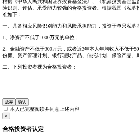
根据《中华人民共和国证券投资基金法》、《私募投资基金监
险识别、评估、承受能力较强的合格投资者。根据我国《私募
准如下：
一、具备相应风险识别能力和风险承担能力，投资于单只私募基
1、净资产不低于1000万元的单位；
2、金融资产不低于300万元，或者近3年本人年均收入不低于
份额、资产管理计划、银行理财产品、信托计划、保险产品、
二、下列投资者视为合格投资者：
1、社会保障基金、企业年金、慈善基金；
2、依法设立并受国务院金融监督管理机构监管的投资计划；
3、投资于所管理私募基金的私募基金管理人及其从业人员；
放弃
确认
本人已完整阅读并同意上述内容
4、中国证监会规定的其他投资者。
×
本网站所载的各种信息和数据等仅供参考, 并不构成广告或销售
合格投资者认定
仔细审阅相关金融产品的合同文件等以了解其风险因素, 或寻