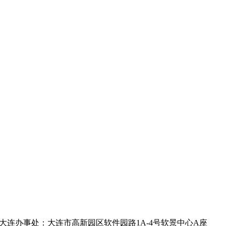
；大连办事处：大连市高新园区软件园路1A-4号软景中心A座