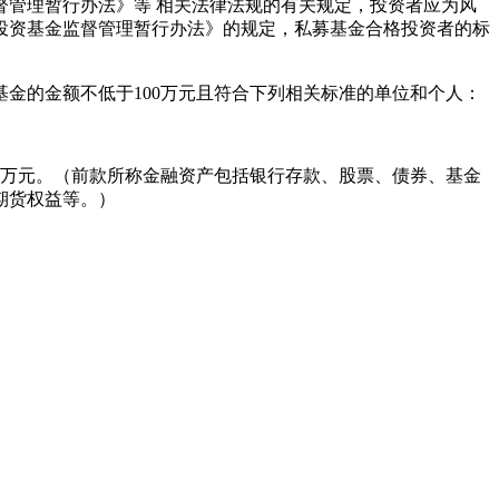
督管理暂行办法》等 相关法律法规的有关规定，投资者应为风
投资基金监督管理暂行办法》的规定，私募基金合格投资者的标
金的金额不低于100万元且符合下列相关标准的单位和个人：
50万元。（前款所称金融资产包括银行存款、股票、债券、基金
期货权益等。）
要约, 或买入任何证券、基金或其它投资工具的建议。投资者应
求专业的投资顾问的建议。