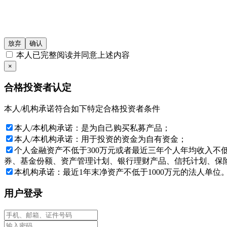
1、社会保障基金、企业年金、慈善基金；
2、依法设立并受国务院金融监督管理机构监管的投资计划；
3、投资于所管理私募基金的私募基金管理人及其从业人员；
放弃
确认
本人已完整阅读并同意上述内容
4、中国证监会规定的其他投资者。
×
本网站所载的各种信息和数据等仅供参考, 并不构成广告或销售
合格投资者认定
仔细审阅相关金融产品的合同文件等以了解其风险因素, 或寻
本人/机构承诺符合如下特定合格投资者条件
基金产品净值可能会有较大的波动, 并可能在短时间内大幅下跌
品适合您的需要。如有怀疑, 请咨询按中国内地法规注册的专业
本人/本机构承诺：是为自己购买私募产品；
目标。
本人/本机构承诺：用于投资的资金为自有资金；
投资产品的价格及其收益存在涨跌变动, 而过往的产品业绩数据
个人金融资产不低于300万元或者最近三年个人年均收入不
出投资决策, 否则由投资者自行承担所有风险。
券、基金份额、资产管理计划、银行理财产品、信托计划、保险
本机构承诺：最近1年末净资产不低于1000万元的法人单位
本网站所载的各种信息和数据等是我们认为合法或已公开的信
况下，文中信息不构成任何投资建议，通和投资对此不提供任
用户登录
如果确认您或您所代表的机构是一名“私募基金合格投资者”，
站。如您不同意任何有关条款，请按“放弃”键。