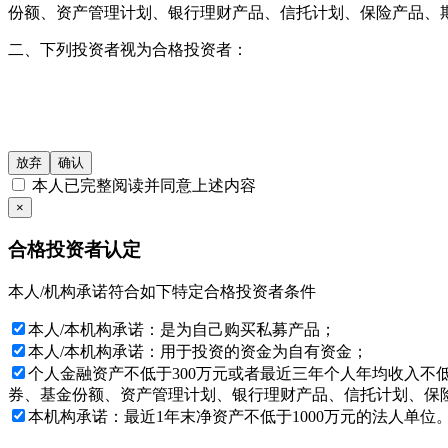
份额、资产管理计划、银行理财产品、信托计划、保险产品、
二、下列投资者视为合格投资者：
1、社会保障基金、企业年金、慈善基金；
2、依法设立并受国务院金融监督管理机构监管的投资计划；
3、投资于所管理私募基金的私募基金管理人及其从业人员；
放弃
确认
本人已完整阅读并同意上述内容
4、中国证监会规定的其他投资者。
×
本网站所载的各种信息和数据等仅供参考, 并不构成广告或销售
合格投资者认定
仔细审阅相关金融产品的合同文件等以了解其风险因素, 或寻
本人/机构承诺符合如下特定合格投资者条件
基金产品净值可能会有较大的波动, 并可能在短时间内大幅下跌
品适合您的需要。如有怀疑, 请咨询按中国内地法规注册的专业
本人/本机构承诺：是为自己购买私募产品；
目标。
本人/本机构承诺：用于投资的资金为自有资金；
投资产品的价格及其收益存在涨跌变动, 而过往的产品业绩数据
个人金融资产不低于300万元或者最近三年个人年均收入不
出投资决策, 否则由投资者自行承担所有风险。
券、基金份额、资产管理计划、银行理财产品、信托计划、保险
本机构承诺：最近1年末净资产不低于1000万元的法人单位
本网站所载的各种信息和数据等是我们认为合法或已公开的信